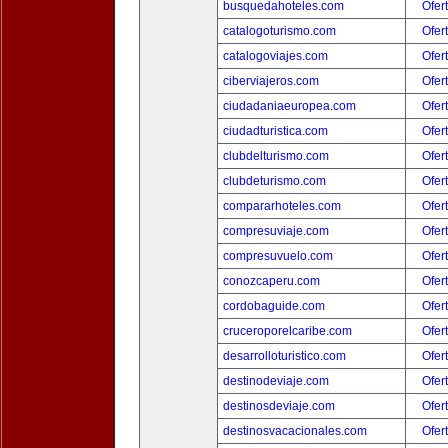
busquedahoteles.com
Ofer
catalogoturismo.com
Ofer
catalogoviajes.com
Ofer
ciberviajeros.com
Ofer
ciudadaniaeuropea.com
Ofer
ciudadturistica.com
Ofer
clubdelturismo.com
Ofer
clubdeturismo.com
Ofer
compararhoteles.com
Ofer
compresuviaje.com
Ofer
compresuvuelo.com
Ofer
conozcaperu.com
Ofer
cordobaguide.com
Ofer
cruceroporelcaribe.com
Ofer
desarrolloturistico.com
Ofer
destinodeviaje.com
Ofer
destinosdeviaje.com
Ofer
destinosvacacionales.com
Ofer