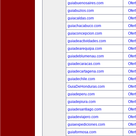
guiabuenosaires.com
Ofer
guiabuzios.com
Ofer
guiacaldas.com
Ofer
guiachacabuco.com
Ofer
guiaconcepcion.com
Ofer
guiadeactividades.com
Ofer
guiadearequipa.com
Ofer
guiadeblumenau.com
Ofer
guiadecaracas.com
Ofer
guiadecartagena.com
Ofer
guiadechile.com
Ofer
GuiaDeHonduras.com
Ofer
guiadeperu.com
Ofer
guiadepiura.com
Ofer
guiadesantiago.com
Ofer
guiadeviajero.com
Ofer
guiaexpediciones.com
Ofer
guiaformosa.com
Ofer