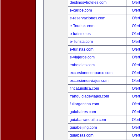
destinosyhoteles.com
Ofer
e-caribe.com
Ofer
e-reservaciones.com
Ofer
e-Tourists.com
Ofer
e-turismo.es
Ofer
e-Turista.com
Ofer
e-turistas.com
Ofer
e-viajeros.com
Ofer
enhoteles.com
Ofer
excursionesenbarco.com
Ofer
excursionesviajes.com
Ofer
fincaturistica.com
Ofer
franquiciadeviajes.com
Ofer
fullargentina.com
Ofer
guiabaires.com
Ofer
guiabarranquilla.com
Ofer
guiabeijing.com
Ofer
guiabsas.com
Ofer