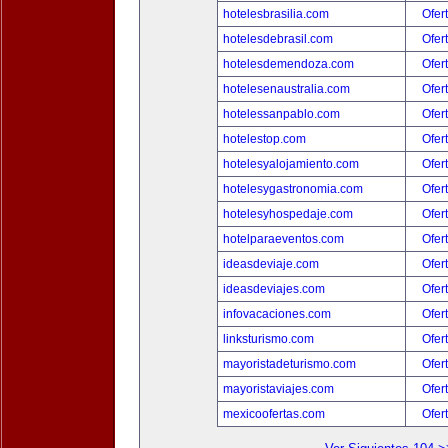
hotelesbrasilia.com
Ofer
hotelesdebrasil.com
Ofer
hotelesdemendoza.com
Ofer
hotelesenaustralia.com
Ofer
hotelessanpablo.com
Ofer
hotelestop.com
Ofer
hotelesyalojamiento.com
Ofer
hotelesygastronomia.com
Ofer
hotelesyhospedaje.com
Ofer
hotelparaeventos.com
Ofer
ideasdeviaje.com
Ofer
ideasdeviajes.com
Ofer
infovacaciones.com
Ofer
linksturismo.com
Ofer
mayoristadeturismo.com
Ofer
mayoristaviajes.com
Ofer
mexicoofertas.com
Ofer