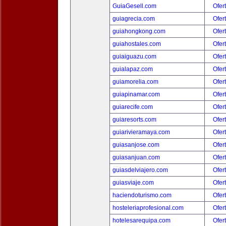
GuiaGesell.com
Ofer
guiagrecia.com
Ofer
guiahongkong.com
Ofer
guiahostales.com
Ofer
guiaiguazu.com
Ofer
guialapaz.com
Ofer
guiamorelia.com
Ofer
guiapinamar.com
Ofer
guiarecife.com
Ofer
guiaresorts.com
Ofer
guiarivieramaya.com
Ofer
guiasanjose.com
Ofer
guiasanjuan.com
Ofer
guiasdelviajero.com
Ofer
guiasviaje.com
Ofer
haciendoturismo.com
Ofer
hosteleriaprofesional.com
Ofer
hotelesarequipa.com
Ofer