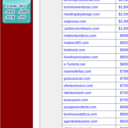
turismoprofesional.com
$4,59
turismoaventuras.com
$2,80
meetingsbydesign.com
$2,50
viajesusa.com
$2,40
caribecolombiano.com
$1,80
hotelesturisticos.com
$999
hoteles365.com
$950
livebrasil.com
$899
ilovebuenosaires.com
$850
e-Turismo.net
$800
miamiofertas.com
$799
guiacaracas.com
$790
ofertasmexico.com
$750
ofertasmiami.com
$750
tuvacacion.com
$750
pasajesenoferta.com
$699
turismosudafrica.com
$680
agentedeturismo.com
$650