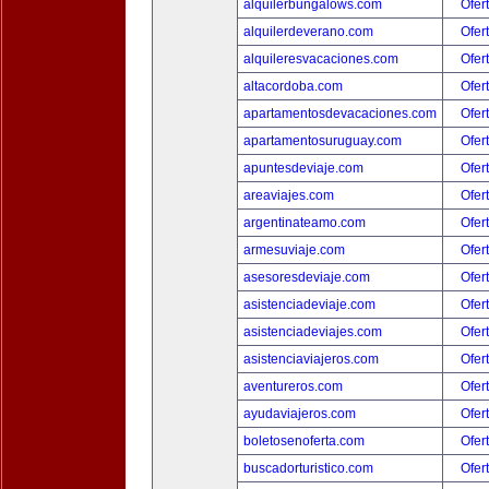
alquilerbungalows.com
Ofer
alquilerdeverano.com
Ofer
alquileresvacaciones.com
Ofer
altacordoba.com
Ofer
apartamentosdevacaciones.com
Ofer
apartamentosuruguay.com
Ofer
apuntesdeviaje.com
Ofer
areaviajes.com
Ofer
argentinateamo.com
Ofer
armesuviaje.com
Ofer
asesoresdeviaje.com
Ofer
asistenciadeviaje.com
Ofer
asistenciadeviajes.com
Ofer
asistenciaviajeros.com
Ofer
aventureros.com
Ofer
ayudaviajeros.com
Ofer
boletosenoferta.com
Ofer
buscadorturistico.com
Ofer