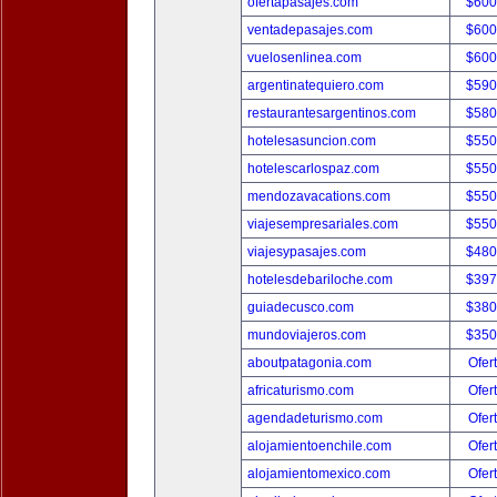
ofertapasajes.com
$600
ventadepasajes.com
$600
vuelosenlinea.com
$600
argentinatequiero.com
$590
restaurantesargentinos.com
$580
hotelesasuncion.com
$550
hotelescarlospaz.com
$550
mendozavacations.com
$550
viajesempresariales.com
$550
viajesypasajes.com
$480
hotelesdebariloche.com
$397
guiadecusco.com
$380
mundoviajeros.com
$350
aboutpatagonia.com
Ofer
africaturismo.com
Ofer
agendadeturismo.com
Ofer
alojamientoenchile.com
Ofer
alojamientomexico.com
Ofer