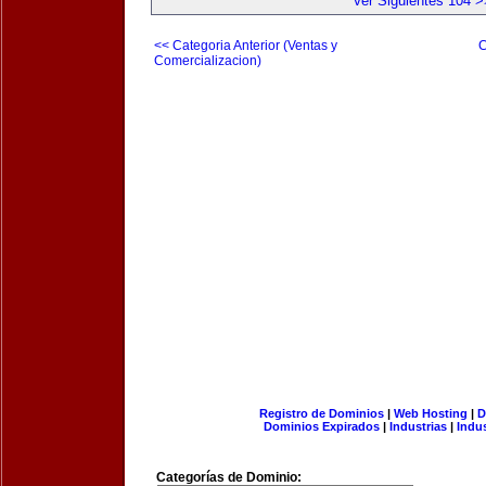
Ver Siguientes 104 >
<< Categoria Anterior (Ventas y
C
Comercializacion)
Registro de Dominios
|
Web Hosting
|
D
Dominios Expirados
|
Industrias
|
Indu
Categorías de Dominio: