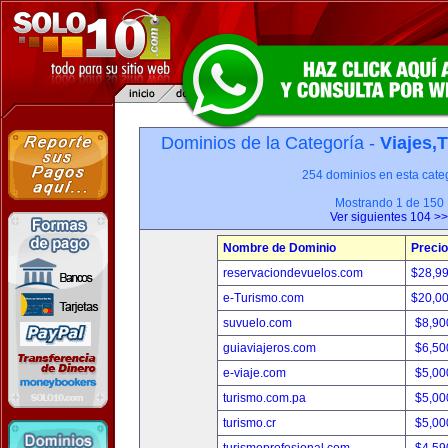
Dominios de la Categoría -
Viajes,
254 dominios en esta categ
Mostrando 1 de 150
Ver siguientes 104 >>
Nombre de Dominio
Precio
reservaciondevuelos.com
$28,9
e-Turismo.com
$20,0
suvuelo.com
$8,90
guiaviajeros.com
$6,50
e-viaje.com
$5,00
turismo.com.pa
$5,00
turismo.cr
$5,00