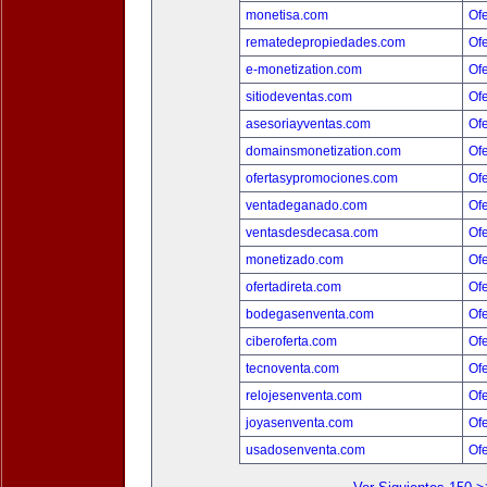
monetisa.com
Ofe
rematedepropiedades.com
Ofe
e-monetization.com
Ofe
sitiodeventas.com
Ofe
asesoriayventas.com
Ofe
domainsmonetization.com
Ofe
ofertasypromociones.com
Ofe
ventadeganado.com
Ofe
ventasdesdecasa.com
Ofe
monetizado.com
Ofe
ofertadireta.com
Ofe
bodegasenventa.com
Ofe
ciberoferta.com
Ofe
tecnoventa.com
Ofe
relojesenventa.com
Ofe
joyasenventa.com
Ofe
usadosenventa.com
Ofe