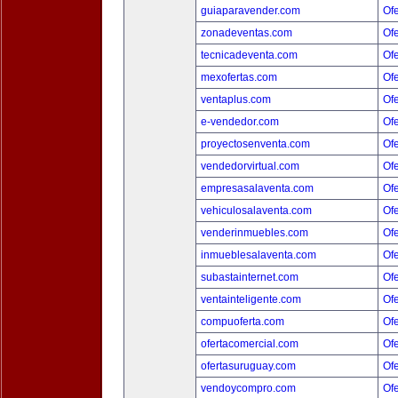
guiaparavender.com
Ofe
zonadeventas.com
Ofe
tecnicadeventa.com
Ofe
mexofertas.com
Ofe
ventaplus.com
Ofe
e-vendedor.com
Ofe
proyectosenventa.com
Ofe
vendedorvirtual.com
Ofe
empresasalaventa.com
Ofe
vehiculosalaventa.com
Ofe
venderinmuebles.com
Ofe
inmueblesalaventa.com
Ofe
subastainternet.com
Ofe
ventainteligente.com
Ofe
compuoferta.com
Ofe
ofertacomercial.com
Ofe
ofertasuruguay.com
Ofe
vendoycompro.com
Ofe