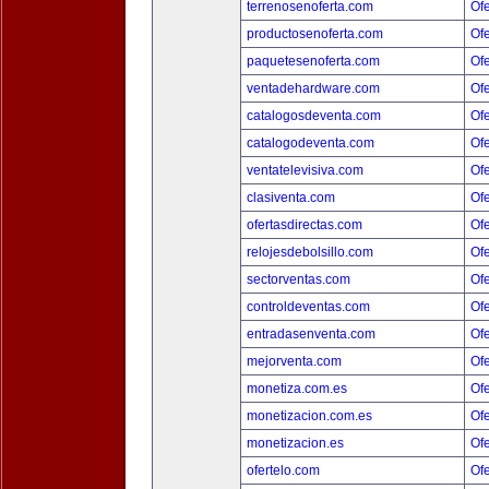
terrenosenoferta.com
Ofe
productosenoferta.com
Ofe
paquetesenoferta.com
Ofe
ventadehardware.com
Ofe
catalogosdeventa.com
Ofe
catalogodeventa.com
Ofe
ventatelevisiva.com
Ofe
clasiventa.com
Ofe
ofertasdirectas.com
Ofe
relojesdebolsillo.com
Ofe
sectorventas.com
Ofe
controldeventas.com
Ofe
entradasenventa.com
Ofe
mejorventa.com
Ofe
monetiza.com.es
Ofe
monetizacion.com.es
Ofe
monetizacion.es
Ofe
ofertelo.com
Ofe