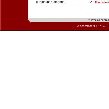
[Pág. princi
** Precios expre
© 2002/2022 Solo10.com