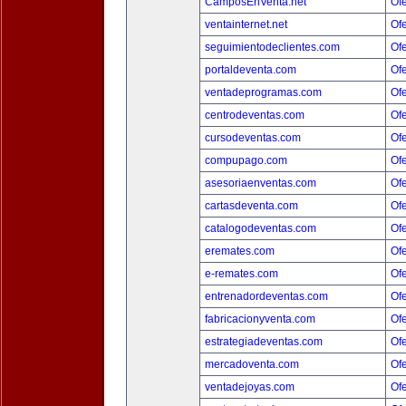
CamposEnVenta.net
Ofe
ventainternet.net
Ofe
seguimientodeclientes.com
Ofe
portaldeventa.com
Ofe
ventadeprogramas.com
Ofe
centrodeventas.com
Ofe
cursodeventas.com
Ofe
compupago.com
Ofe
asesoriaenventas.com
Ofe
cartasdeventa.com
Ofe
catalogodeventas.com
Ofe
eremates.com
Ofe
e-remates.com
Ofe
entrenadordeventas.com
Ofe
fabricacionyventa.com
Ofe
estrategiadeventas.com
Ofe
mercadoventa.com
Ofe
ventadejoyas.com
Ofe