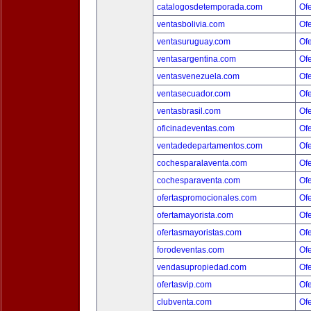
catalogosdetemporada.com
Ofe
ventasbolivia.com
Ofe
ventasuruguay.com
Ofe
ventasargentina.com
Ofe
ventasvenezuela.com
Ofe
ventasecuador.com
Ofe
ventasbrasil.com
Ofe
oficinadeventas.com
Ofe
ventadedepartamentos.com
Ofe
cochesparalaventa.com
Ofe
cochesparaventa.com
Ofe
ofertaspromocionales.com
Ofe
ofertamayorista.com
Ofe
ofertasmayoristas.com
Ofe
forodeventas.com
Ofe
vendasupropiedad.com
Ofe
ofertasvip.com
Ofe
clubventa.com
Ofe