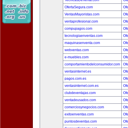
TecnicasDeVenta.com
Ofe
OfertaSegura.com
Ofe
VentasMayoristas.com
Ofe
ventaprofesional.com
Ofe
compupagos.com
Ofe
tecnologiaenventas.com
Ofe
maquinasenventa.com
Ofe
webventas.com
Ofe
e-muebles.com
Ofe
comportamientodelconsumidor.com
Ofe
ventasinternet.es
Ofe
pagos.com.es
Ofe
ventasinternet.com.es
Ofe
clubdeventajas.com
Ofe
ventadeusados.com
Ofe
comerciosynegocios.com
Ofe
exitoenventas.com
Ofe
puntosdeventas.com
Ofe