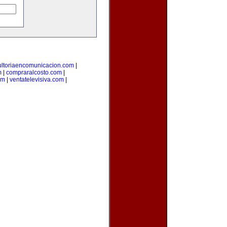
ultoriaencomunicacion.com
|
m
|
compraralcosto.com
|
om
|
ventatelevisiva.com
|