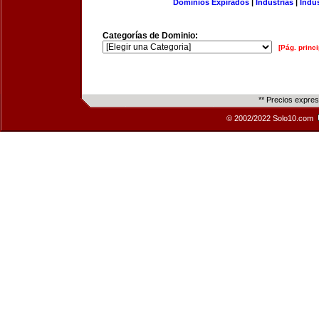
Dominios Expirados
|
Industrias
|
Indu
Categorías de Dominio:
[Pág. princi
** Precios expre
© 2002/2022 Solo10.com