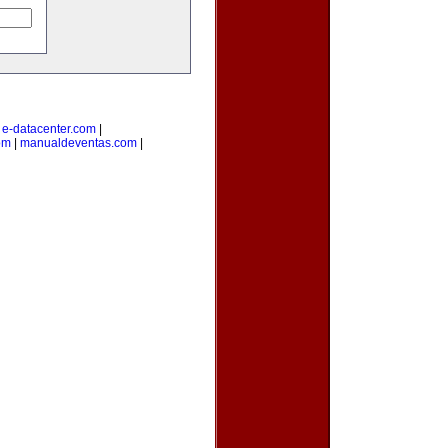
|
e-datacenter.com
|
om
|
manualdeventas.com
|