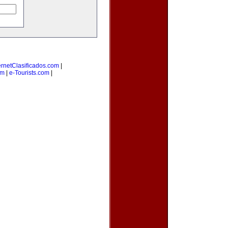
ernetClasificados.com
|
om
|
e-Tourists.com
|