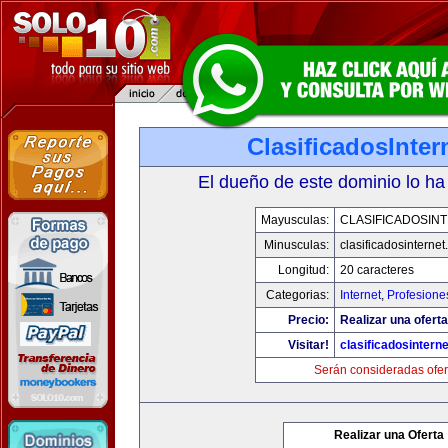
ClasificadosInte
El dueño de este dominio lo ha
Mayusculas:
CLASIFICADOSIN
Minusculas:
clasificadosinterne
Longitud:
20 caracteres
Categorias:
Internet
,
Profesione
Precio:
Realizar una oferta
Visitar!
clasificadosintern
Serán consideradas ofer
Realizar una Oferta