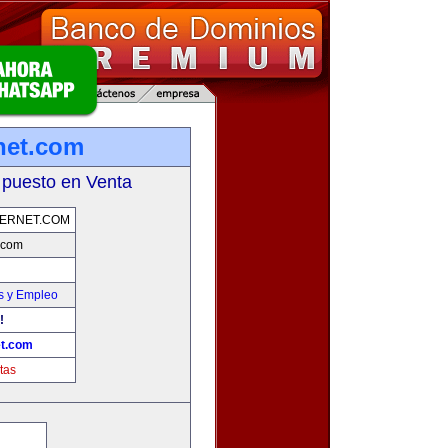
rnet.com
 puesto en Venta
TERNET.COM
t.com
s y Empleo
!
et.com
tas