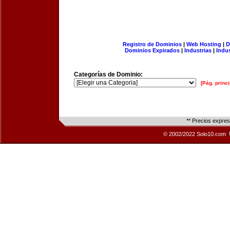
Registro de Dominios
|
Web Hosting
|
D
Dominios Expirados
|
Industrias
|
Indu
Categorías de Dominio:
[Pág. princi
** Precios expre
© 2002/2022 Solo10.com