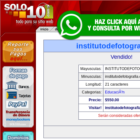
institutodefotogr
Vendido!
Mayusculas:
INSTITUTODEFOTO
Minusculas:
institutodefotografia
Longitud:
21 caracteres
Categorias:
EducaciÃ³n
Precio:
$550.00
Visitar!
institutodefotograf
Serán consideradas ofer