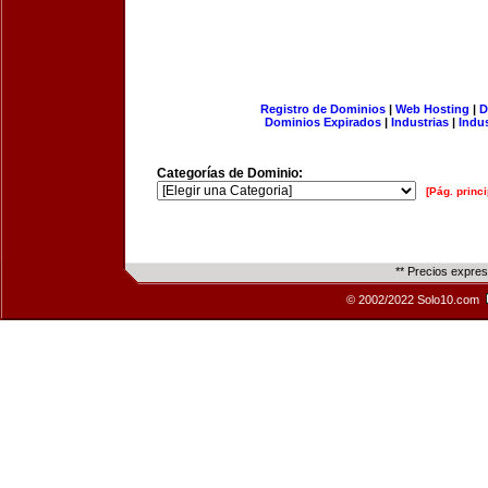
Registro de Dominios
|
Web Hosting
|
D
Dominios Expirados
|
Industrias
|
Indu
Categorías de Dominio:
[Pág. princi
** Precios expre
© 2002/2022 Solo10.com