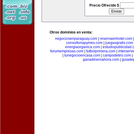
Precio Ofrecido $
Otros dominios en venta:
negociosenparaguay.com
|
reservaenhotel.com
consultoriapymes.com
|
juegasgratis.com
energiaorganica.com
|
estudiopublicidad.
forumempresas.com
|
futbolprimera.com
|
interserv
|
tunegocioencasa.com
|
campodetiro.com
|
ganadineroahora.com
|
guiade