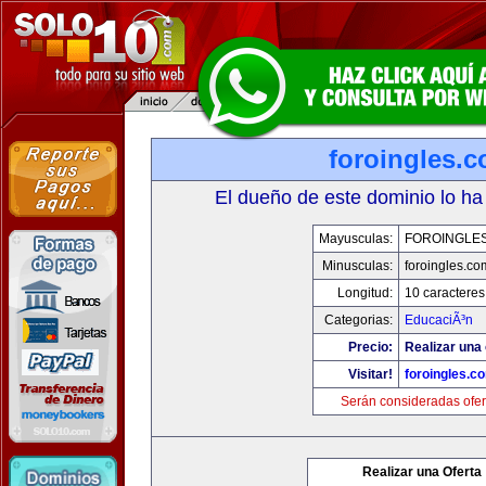
foroingles.
El dueño de este dominio lo ha
Mayusculas:
FOROINGLE
Minusculas:
foroingles.co
Longitud:
10 caracteres
Categorias:
EducaciÃ³n
Precio:
Realizar una 
Visitar!
foroingles.c
Serán consideradas ofer
Realizar una Oferta