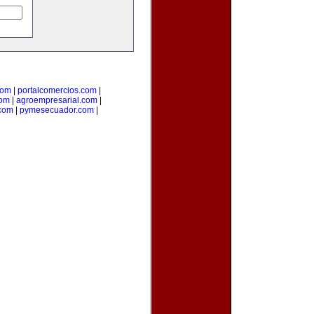
com
|
portalcomercios.com
|
com
|
agroempresarial.com
|
com
|
pymesecuador.com
|