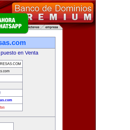
sas.com
 puesto en Venta
RESAS.COM
s.com
!
sas.com
tas