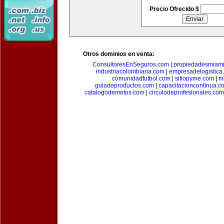
Precio Ofrecido $
Otros dominios en venta:
ConsultoresEnSeguros.com
|
propiedadesmiam
industriacolombiana.com
|
empresadelogistica
comunidadfutbol.com
|
sitiopyme.com
|
m
guiadeproductos.com
|
capacitacioncontinua.c
catalogodemotos.com
|
circulodeprofesionales.com