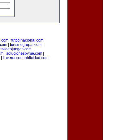
i.com
|
futbolnacional.com
|
.com
|
turismogrupal.com
|
isvideojuegos.com
|
om
|
solucionespyme.com
|
|
llaverosconpublicidad.com
|