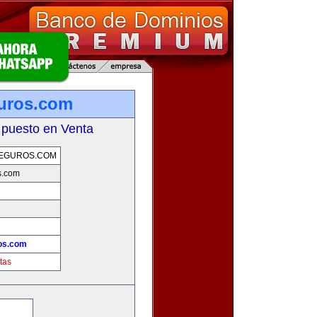
uros.com
 puesto en Venta
EGUROS.COM
s.com
os.com
tas