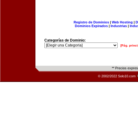
Registro de Dominios
|
Web Hosting
|
D
Dominios Expirados
|
Industrias
|
Indu
Categorías de Dominio:
[Pág. princi
** Precios expre
© 2002/2022 Solo10.com