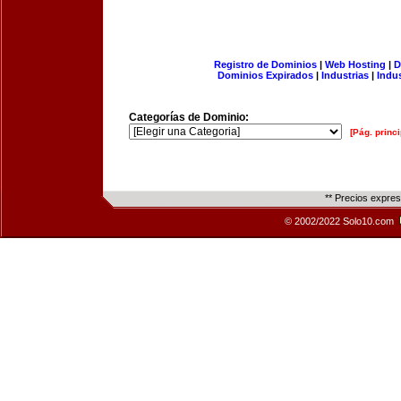
Registro de Dominios
|
Web Hosting
|
D
Dominios Expirados
|
Industrias
|
Indu
Categorías de Dominio:
[Pág. princi
** Precios expre
© 2002/2022 Solo10.com