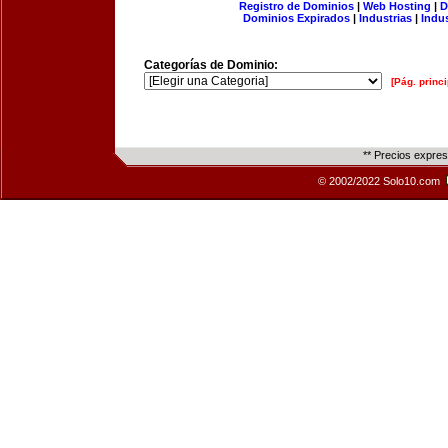
Registro de Dominios
|
Web Hosting
|
D
Dominios Expirados
|
Industrias
|
Indu
Categorías de Dominio:
[Pág. princi
** Precios expre
© 2002/2022 Solo10.com