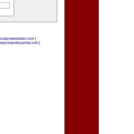
ozapropiedades.com
|
egocioportucuenta.com
|