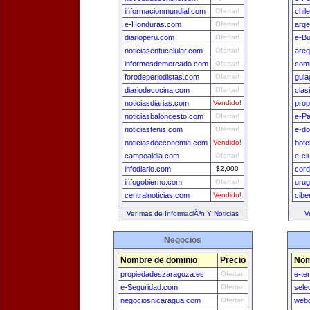
informacionmundial.com
Ofertar!
chil
e-Honduras.com
Ofertar!
arge
diarioperu.com
Ofertar!
e-B
noticiasentucelular.com
Ofertar!
areq
informesdemercado.com
Ofertar!
comu
forodeperiodistas.com
Ofertar!
guia
diariodecocina.com
Ofertar!
clas
noticiasdiarias.com
Vendido!
prop
noticiasbaloncesto.com
Ofertar!
e-P
noticiastenis.com
Ofertar!
e-do
noticiasdeeconomia.com
Vendido!
hote
campoaldia.com
Ofertar!
e-ci
infodiario.com
$2,000
cord
infogobierno.com
Ofertar!
uru
centralnoticias.com
Vendido!
cibe
Ver mas de InformaciÃ³n Y Noticias
V
Negocios
Nombre de dominio
Precio
Nom
propiedadeszaragoza.es
Ofertar!
e-te
e-Seguridad.com
Ofertar!
sele
negociosnicaragua.com
Ofertar!
webd