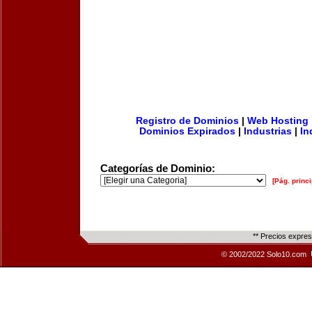
Registro de Dominios
|
Web Hosting
Dominios Expirados
|
Industrias
|
In
Categorías de Dominio:
[Pág. princi
** Precios expre
© 2002/2022 Solo10.com