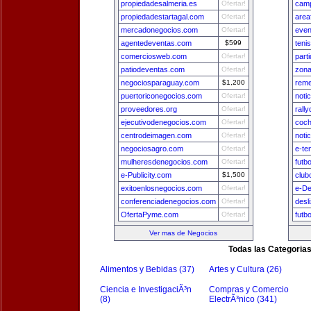
propiedadesalmeria.es
Ofertar!
camp
propiedadestartagal.com
Ofertar!
area
mercadonegocios.com
Ofertar!
even
agentedeventas.com
$599
teni
comerciosweb.com
Ofertar!
part
patiodeventas.com
Ofertar!
zon
negociosparaguay.com
$1,200
reme
puertoriconegocios.com
Ofertar!
noti
proveedores.org
Ofertar!
rall
ejecutivodenegocios.com
Ofertar!
coch
centrodeimagen.com
Ofertar!
noti
negociosagro.com
Ofertar!
e-te
mulheresdenegocios.com
Ofertar!
futb
e-Publicity.com
$1,500
club
exitoenlosnegocios.com
Ofertar!
e-De
conferenciadenegocios.com
Ofertar!
desl
OfertaPyme.com
Ofertar!
futb
Ver mas de Negocios
Todas las Categoria
Alimentos y Bebidas (37)
Artes y Cultura (26)
Ciencia e InvestigaciÃ³n
Compras y Comercio
(8)
ElectrÃ³nico (341)