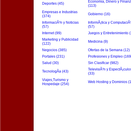
Economia, Dinero y Finan
Deportes (45)
(113)
Empresas e Industrias
Gobierno (16)
(374)
InformaciÃ³n y Noticias
InformÃ¡tica y ComputaciÃ
(57)
(57)
Internet (99)
Juegos y Entretenimiento (
Marketing y Publicidad
Medicina (9)
(122)
Negocios (385)
Ofertas de la Semana (12)
Portales (231)
Profesiones y Empleo (169
Salud (30)
Sin Clasificar (982)
TelevisiÃ³n y EspectÃ¡culo
TecnologÃ­a (43)
(33)
Viajes,Turismo y
Web Hosting y Dominios (
Hospedaje (254)