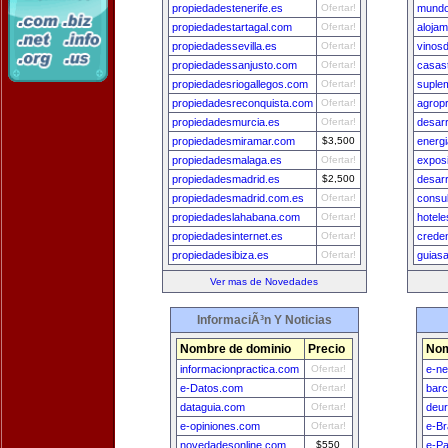
propiedadestenerife.es
Ofertar!
mundo
propiedadestartagal.com
Ofertar!
aloja
propiedadessevilla.es
Ofertar!
vinos
propiedadessanjusto.com
Ofertar!
casast
propiedadesriogallegos.com
Ofertar!
suple
propiedadesreconquista.com
Ofertar!
agrop
propiedadesmurcia.es
Ofertar!
desarr
propiedadesmiramar.com
$3,500
energ
propiedadesmalaga.es
Ofertar!
exposi
propiedadesmadrid.es
$2,500
desarr
propiedadesmadrid.com.es
Ofertar!
consu
propiedadeslahabana.com
Ofertar!
hotel
propiedadesinternet.es
Ofertar!
creden
propiedadesibiza.es
Ofertar!
guias
Ver mas de Novedades
InformaciÃ³n Y Noticias
Nombre de dominio
Precio
Nom
informacionpractica.com
Ofertar!
e-n
e-Datos.com
Ofertar!
bar
dataguia.com
Ofertar!
deu
e-opiniones.com
Ofertar!
e-Br
novedadesonline.com
$550
e-Pa