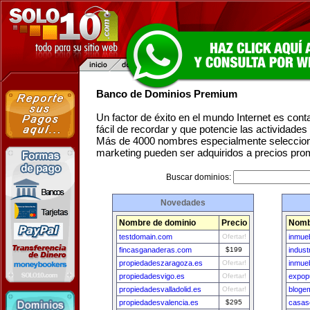
Banco de Dominios Premium
Un factor de éxito en el mundo Internet es con
fácil de recordar y que potencie las actividade
Más de 4000 nombres especialmente seleccion
marketing pueden ser adquiridos a precios pro
Buscar dominios:
Novedades
Nombre de dominio
Precio
Nomb
testdomain.com
Ofertar!
inmue
fincasganaderas.com
$199
indus
propiedadeszaragoza.es
Ofertar!
inmueb
propiedadesvigo.es
Ofertar!
expop
propiedadesvalladolid.es
Ofertar!
bloge
propiedadesvalencia.es
$295
casas